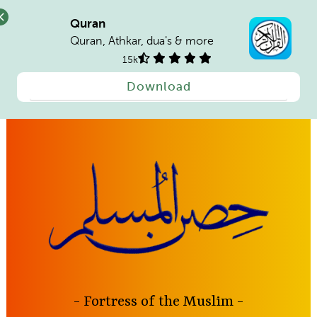
Quran
Quran, Athkar, dua's & more
15k
Download
Skip
to
content
Fortress of the Muslim