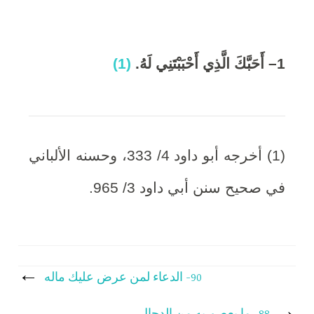
6
1
– أَحَبَّكَ الَّذِي أَحْبَبْتَنِي لَهُ
.
(1)
,
2
0
(1) أخرجه أبو داود 4/ 333، وحسنه الألباني
2
في صحيح سنن أبي داود 3/ 965.
0
تصفّح
90- الدعاء لمن عرض عليك ماله
المقالات