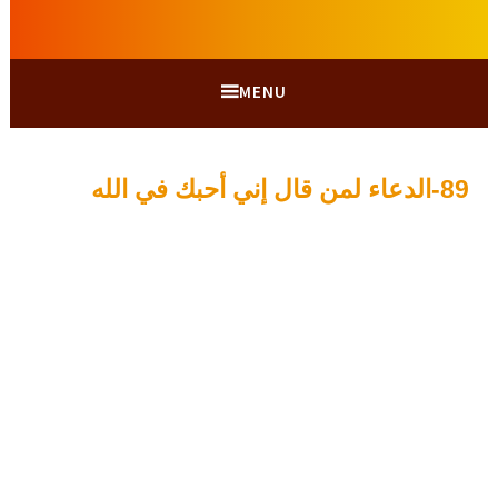
MENU
89-الدعاء لمن قال إني أحبك في الله
ي
A
و
d
ل
m
i
ي
و
n
1