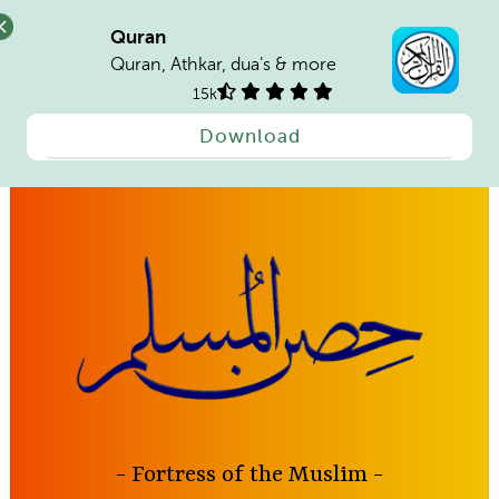
Quran
Quran, Athkar, dua's & more
15k
Download
Skip
to
content
Fortress of the Muslim