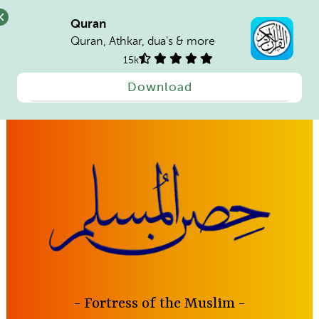
Quran
Quran, Athkar, dua's & more
15k
Download
Skip
to
content
Fortress of the Muslim