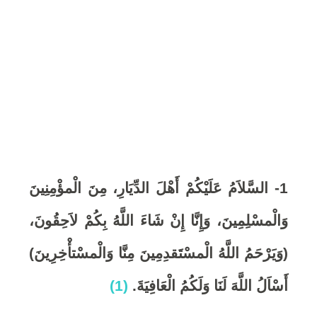
6
,
2
0
2
1- السَّلاَمُ عَلَيْكُمْ أَهْلَ الدِّيَارِ، مِنَ الْمؤْمِنِينَ
0
وَالْمسْلِمِينَ، وَإِنَّا إِنْ شَاءَ اللَّهُ بِكُمْ لاَحِقُونَ،
(وَيَرْحَمُ اللَّهُ الْمسْتَقدِمِينَ مِنَّا وَالْمسْتأْخِرِينَ)
أَسْاَلُ اللَّهَ لَنَا وَلَكُمُ الْعَافِيَةَ.
(1)