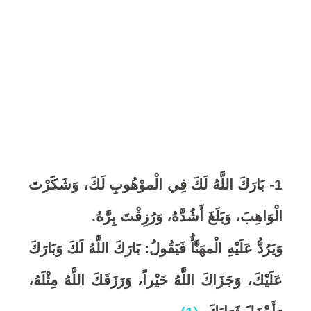
6
,
2
0
2
1- بَارَكَ اللَّهُ لَكَ فِي الْموْهُوبِ لَكَ، وَشَكَرْتَ
0
الْوَاهِبَ، وَبَلَغَ أَشُدَّهُ، وَرُزِقْتَ بِرَّهُ
.
وَيَرُدُّ عَلَيْهِ الْمهَنَّأُ فَيَقُولُ: بَارَكَ اللَّهُ لَكَ وَبَارَكَ
عَلَيْكَ، وَجَزَاكَ اللَّهُ خَيْراً، وَرَزَقَكَ اللَّهُ مِثْلَهُ،