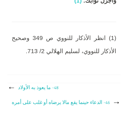
وَأَجْزَلَ ثَوَابَكَ.
(1)
(1) انظر الأذكار للنووي ص 349 وصحيح
الأذكار للنووي، لسليم الهلالي 2/ 713.
تصفّح
48- ما يعوذ به الأولاد
المقالات
46- الدعاء حينما يقع مالا يرضاه أو غلب على أمره