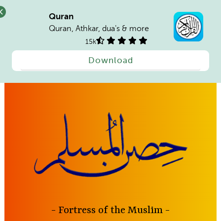
Quran
Quran, Athkar, dua's & more
15k
Download
Skip
to
content
Fortress of the Muslim