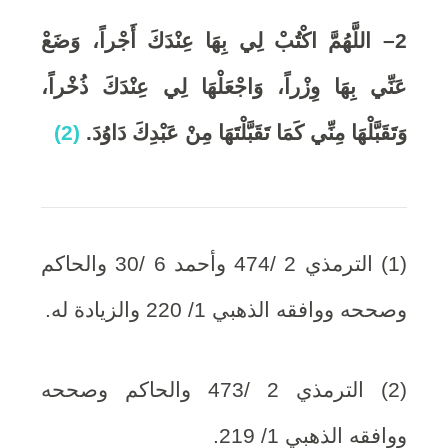
2
– اللَّهُمَّ اكْتُبْ لِي بِهَا عِنْدَكَ أَجْراً، وَضَعْ
عَنِّي بِهَا وِزْراً، وَاجْعَلْهَا لِي عِنْدَكَ ذُخْراً،
وَتَقَبَّلْهَا مِنِّي كَمَا تَقَبَّلْتَهَا مِنْ عَبْدِكَ دَاوُدَ
.
(2)
(1) الترمذي 2 /474 وأحمد 6 /30 والحاكم
وصححه ووافقه الذهبي 1/ 220 والزيادة له.
(2) الترمذي 2 /473 والحاكم وصححه
ووافقه الذهبي 1/ 219.