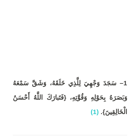
6
,
2
0
2
1
– سَجَدَ وَجْهِيَ لِلَّذِي خَلَقَهُ، وَشَقَّ سَمْعَهُ
0
وَبَصَرَهُ بِحَوْلِهِ وَقُوَّتِهِ، {فَتَبارَكَ اللَّهُ أَحْسَنُ
الْخَالِقِينَ}
.
(1)