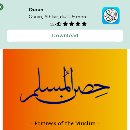
Quran
Quran, Athkar, dua's & more
15k
Download
Skip
to
content
Fortress of the Muslim