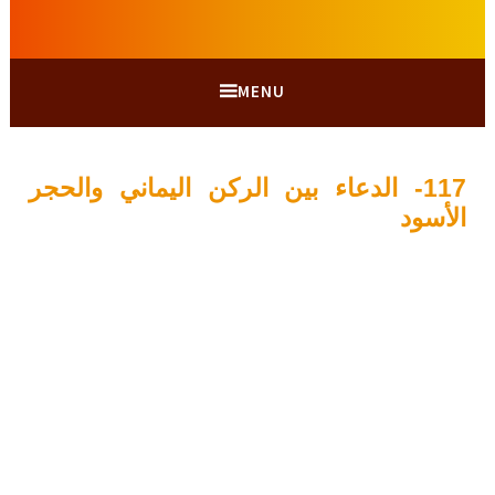
MENU
117- الدعاء بين الركن اليماني والحجر
الأسود
ي
A
و
d
ل
m
i
ي
و
n