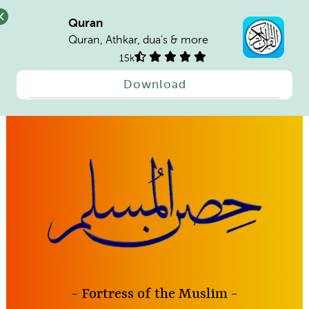
Quran
Quran, Athkar, dua's & more
15k
Download
Skip
to
content
Fortress of the Muslim