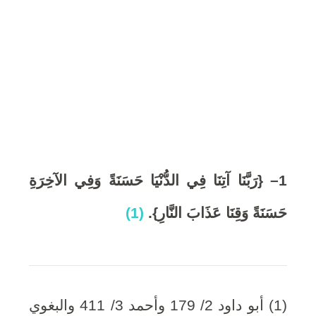
1
6
,
2
0
1
–
{رَبَّنَا آتِنَا فِي الدُّنْيَا حَسَنَةً وَفِي الآخِرَةِ
2
حَسَنَةً وَقِنَا عَذَابَ النَّارِ}
.
(1)
0
(1) أبو داود 2/ 179 وأحمد 3/ 411 والبغوي