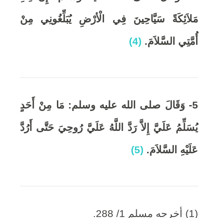
مَلاَئِكَةً سَيَّاحِينَ فِي الْأرْضِ يُبَلِّغُونِي مِنْ
أُمَّتِي السَّلاَمَ
.
(4)
5- وَقَالَ صلى الله عليه وسلم: مَا مِنْ أَحَدٍ
يُسَلِّمُ عَلَيَّ إِلاَّ رَدَّ اللَّهُ عَلَيَّ رُوحِيَ حَتَّى أَرُدَّ
عَلَيْهِ السَّلاَمَ.
(5)
(1) أخرجه مسلم 1/ 288.