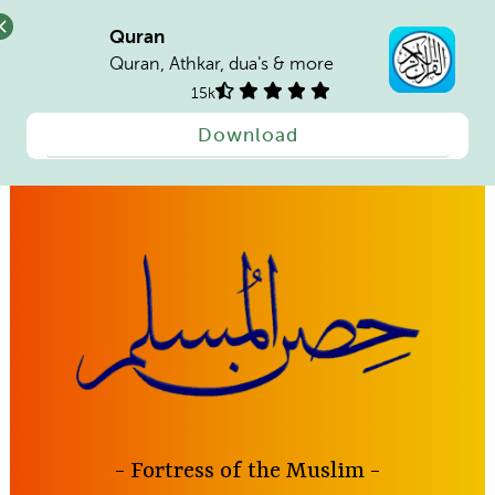
Quran
Quran, Athkar, dua's & more
15k
Download
Skip
to
content
Fortress of the Muslim