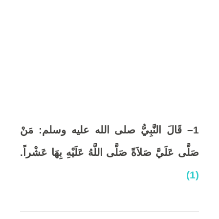
6
,
2
0
2
1
– قَالَ النَّبِيُّ صلى الله عليه وسلم: مَنْ
0
صَلَّى عَلَيَّ صَلاَةً صَلَّى اللَّهُ عَلَيْهِ بِهَا عَشْراً
.
(1)