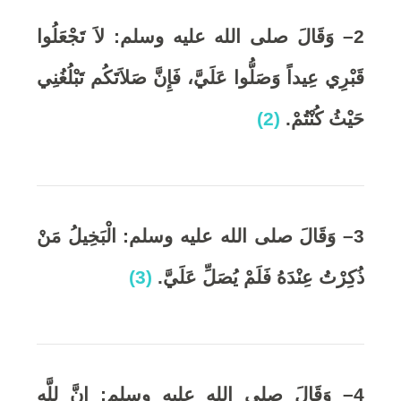
2
– وَقَالَ صلى الله عليه وسلم: لاَ تَجْعَلُوا
قَبْرِي عِيداً وَصَلُّوا عَلَيَّ
،
فَإِنَّ صَلاَتَكُم تَبْلُغُنِي
حَيْثُ كُنْتُمْ
.
(2)
3
– وَقَالَ صلى الله عليه وسلم: الْبَخِيلُ مَنْ
ذُكِرْتُ عِنْدَهُ فَلَمْ يُصَلِّ عَلَيَّ
.
(3)
4
– وَقَالَ صلى الله عليه وسلم: إِنَّ لِلَّهِ