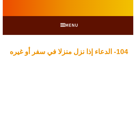
MENU
104- الدعاء إذا نزل منزلا في سفر أو غيره
ي
A
و
d
ل
m
i
ي
و
n
1