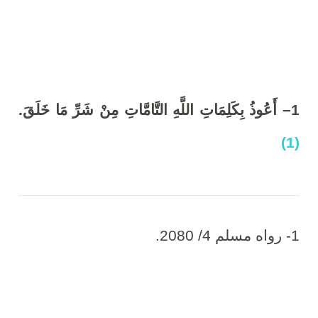
6
,
2
1
– أَعُوذُ بِكَلِمَاتِ اللَّهِ التَّامَّاتِ مِنْ شَرِّ مَا خَلَقَ
.
0
(1)
2
0
1- رواه مسلم 4/ 2080.