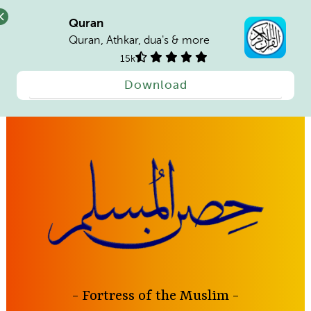
Quran
Quran, Athkar, dua's & more
15k
Download
Skip
to
content
Fortress of the Muslim