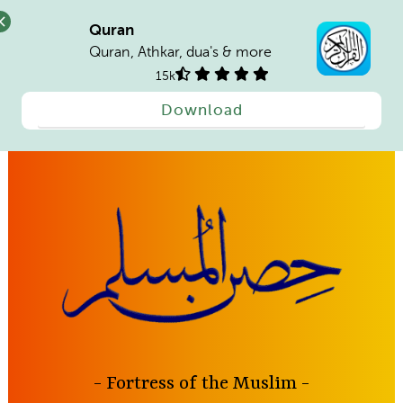
Quran
Quran, Athkar, dua's & more
15k
Download
Skip
to
content
Fortress of the Muslim