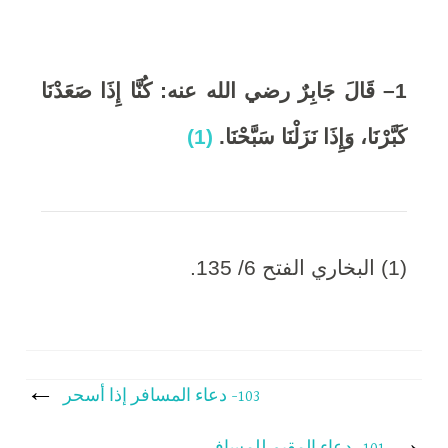
6
1
–
قَالَ جَابِرٌ رضي الله عنه: كُنَّا إِذَا صَعَدْنَا
,
كَبَّرْنَا، وَإِذَا نَزَلْنَا سَبَّحْنَا
.
(1)
2
0
2
(1) البخاري الفتح 6/ 135.
0
تصفّح
103- دعاء المسافر إذا أسحر
المقالات